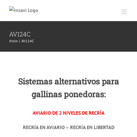
Saltar
al
contenido
AV124C
Inicio
|
AV124C
Sistemas alternativos para
gallinas ponedoras:
AVIARIO DE 2 NIVELES DE RECRÍA
RECRÍA EN AVIARIO – RECRÍA EN LIBERTAD