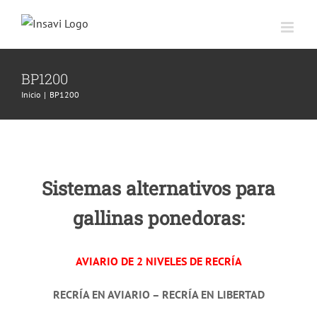
Saltar
al
contenido
BP1200
Inicio
|
BP1200
Sistemas alternativos para
gallinas ponedoras:
AVIARIO DE 2 NIVELES DE RECRÍA
RECRÍA EN AVIARIO – RECRÍA EN LIBERTAD