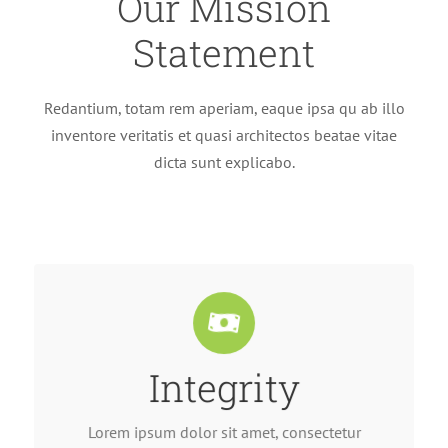
Our Mission
Statement
Redantium, totam rem aperiam, eaque ipsa qu ab illo
inventore veritatis et quasi architectos beatae vitae
dicta sunt explicabo.
Integrity
efficitur consequat.
vehicula finibus. Cras bibendum nisi at eros
adipiscing elit. Aenean egestas mauris eget urna
Lorem ipsum dolor sit amet, consectetur