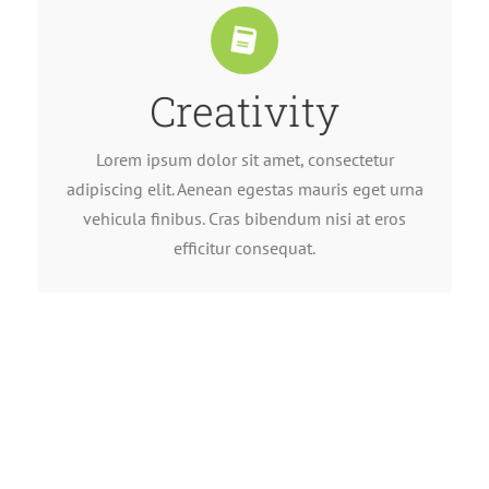
Creativity
efficitur consequat.
vehicula finibus. Cras bibendum nisi at eros
adipiscing elit. Aenean egestas mauris eget urna
Lorem ipsum dolor sit amet, consectetur
Lorem ipsum dolor sit amet, consectetur
adipiscing elit. Aenean egestas mauris eget urna
vehicula finibus. Cras bibendum nisi at eros
efficitur consequat.