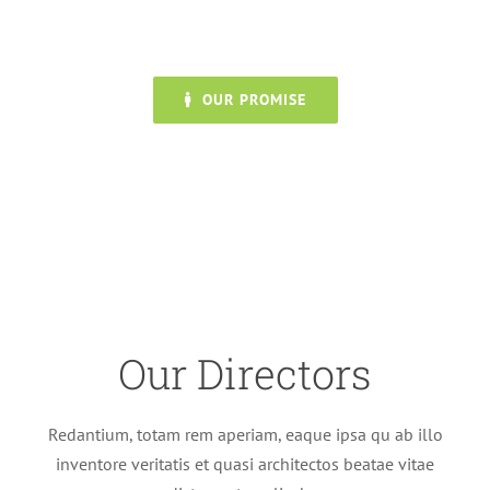
condimentum. Morbi et sem hendrerit erat tincidunt mollis quis
et lorem.
OUR PROMISE
Our Directors
Redantium, totam rem aperiam, eaque ipsa qu ab illo
inventore veritatis et quasi architectos beatae vitae