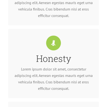
Lorem ipsum dolor sit amet, consectetur
adipiscing elit. Aenean egestas mauris eget urna
vehicula finibus. Cras bibendum nisi at eros
efficitur consequat.
Honesty
efficitur consequat.
vehicula finibus. Cras bibendum nisi at eros
adipiscing elit. Aenean egestas mauris eget urna
Lorem ipsum dolor sit amet, consectetur
Lorem ipsum dolor sit amet, consectetur
adipiscing elit. Aenean egestas mauris eget urna
vehicula finibus. Cras bibendum nisi at eros
efficitur consequat.