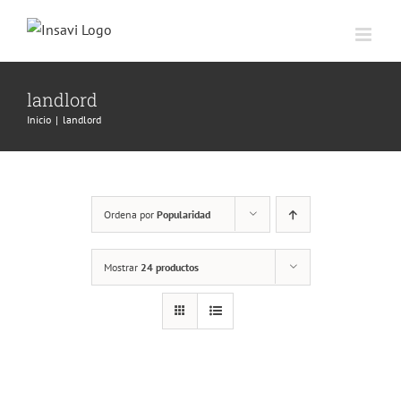
Saltar
al
contenido
landlord
Inicio
|
landlord
Ordena por
Popularidad
Mostrar
24 productos