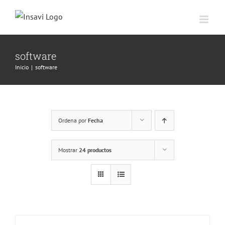
Saltar
al
contenido
software
Inicio
|
software
Ordena por
Fecha
Mostrar
24 productos