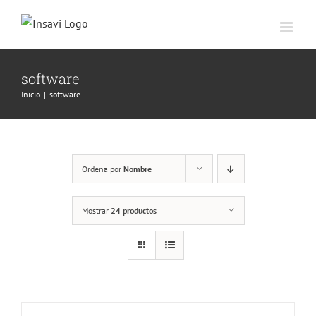
Saltar
al
contenido
software
Inicio
|
software
Ordena por
Nombre
Mostrar
24 productos