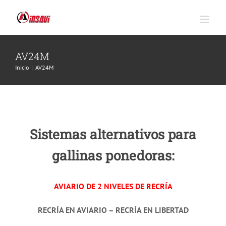
Saltar
al
contenido
AV24M
Inicio
|
AV24M
Sistemas alternativos para
gallinas ponedoras:
AVIARIO DE 2 NIVELES DE RECRÍA
RECRÍA EN AVIARIO – RECRÍA EN LIBERTAD