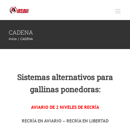
Saltar
al
contenido
CADENA
Inicio
|
CADENA
Sistemas alternativos para
gallinas ponedoras:
AVIARIO DE 2 NIVELES DE RECRÍA
RECRÍA EN AVIARIO – RECRÍA EN LIBERTAD