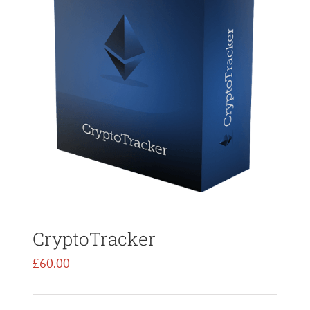
CryptoTracker
£
60.00