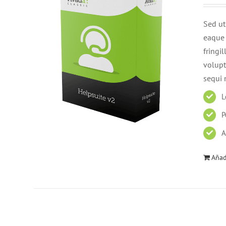
Sed ut
eaque 
fringi
volupt
sequi 
L
P
A
Añadi