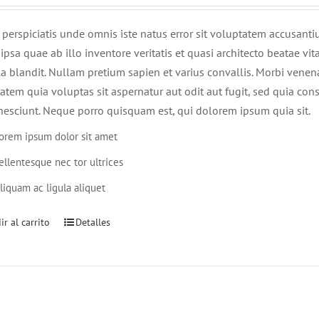
 perspiciatis unde omnis iste natus error sit voluptatem accusa
ipsa quae ab illo inventore veritatis et quasi architecto beatae v
lla blandit. Nullam pretium sapien et varius convallis. Morbi ven
atem quia voluptas sit aspernatur aut odit aut fugit, sed quia c
nesciunt. Neque porro quisquam est, qui dolorem ipsum quia sit.
orem ipsum dolor sit amet
ellentesque nec tor ultrices
liquam ac ligula aliquet
r al carrito
Detalles