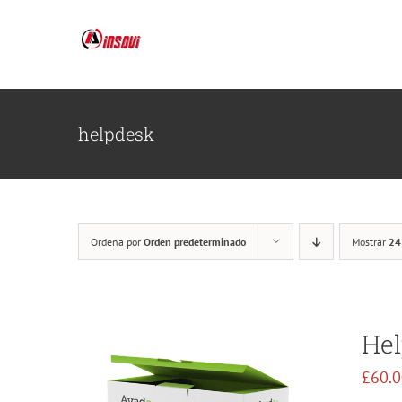
Saltar
al
contenido
helpdesk
Ordena por
Orden predeterminado
Mostrar
24
Hel
£
60.