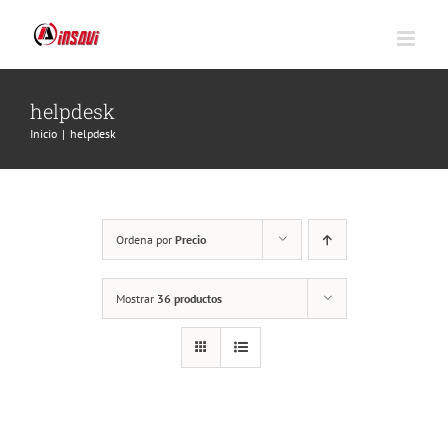
Saltar
al
contenido
helpdesk
Inicio
|
helpdesk
Ordena por
Precio
Mostrar
36 productos