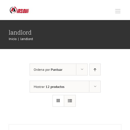
Saltar
al
contenido
landlord
Inicio
|
landlord
Ordena por
Puntuar
Mostrar
12 productos