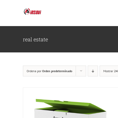
Saltar
al
contenido
real estate
Ordena por
Orden predeterminado
Mostrar
24