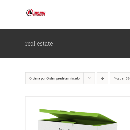
Saltar
al
contenido
real estate
Ordena por
Orden predeterminado
Mostrar
36