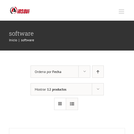
Saltar
al
contenido
software
Inicio
|
software
Ordena por
Fecha
Mostrar
12 productos