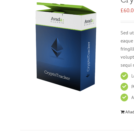
£
60.
Sed ut
eaque 
fringi
volupt
sequi 
L
P
A
Añadi