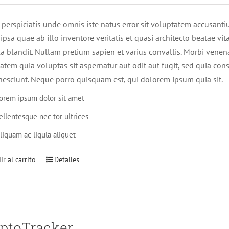
 perspiciatis unde omnis iste natus error sit voluptatem accusa
ipsa quae ab illo inventore veritatis et quasi architecto beatae v
lla blandit. Nullam pretium sapien et varius convallis. Morbi ven
atem quia voluptas sit aspernatur aut odit aut fugit, sed quia c
nesciunt. Neque porro quisquam est, qui dolorem ipsum quia sit.
orem ipsum dolor sit amet
ellentesque nec tor ultrices
liquam ac ligula aliquet
r al carrito
Detalles
ptoTracker