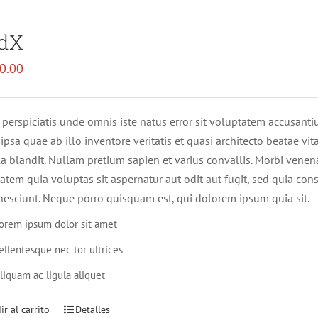
dX
0.00
 perspiciatis unde omnis iste natus error sit voluptatem accusa
ipsa quae ab illo inventore veritatis et quasi architecto beatae v
lla blandit. Nullam pretium sapien et varius convallis. Morbi ven
atem quia voluptas sit aspernatur aut odit aut fugit, sed quia c
nesciunt. Neque porro quisquam est, qui dolorem ipsum quia sit.
orem ipsum dolor sit amet
ellentesque nec tor ultrices
liquam ac ligula aliquet
r al carrito
Detalles