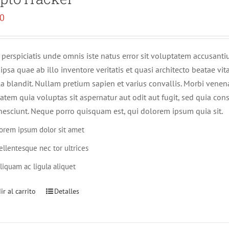
00
 perspiciatis unde omnis iste natus error sit voluptatem accusa
ipsa quae ab illo inventore veritatis et quasi architecto beatae v
lla blandit. Nullam pretium sapien et varius convallis. Morbi ven
atem quia voluptas sit aspernatur aut odit aut fugit, sed quia c
nesciunt. Neque porro quisquam est, qui dolorem ipsum quia sit.
orem ipsum dolor sit amet
ellentesque nec tor ultrices
liquam ac ligula aliquet
r al carrito
Detalles