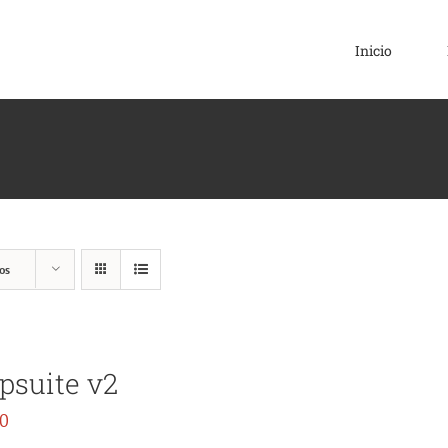
Inicio
os
psuite v2
00