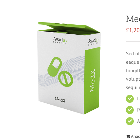
Me
£
1,20
Sed ut
eaque 
fringi
volupt
sequi 
L
P
A
Añadi