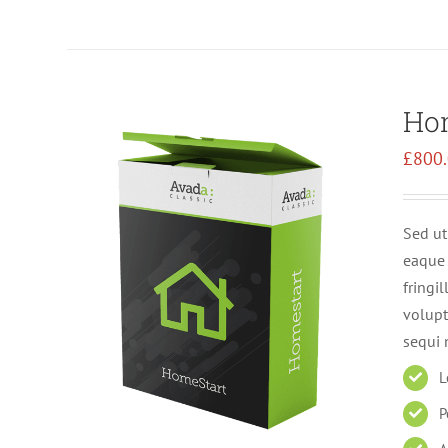
Ho
£
800
Sed ut
eaque 
fringi
volupt
sequi 
L
P