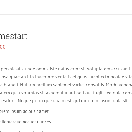
mestart
.00
 perspiciatis unde omnis iste natus error sit voluptatem accusa
ipsa quae ab illo inventore veritatis et quasi architecto beatae v
lla blandit. Nullam pretium sapien et varius convallis. Morbi ven
atem quia voluptas sit aspernatur aut odit aut fugit, sed quia c
nesciunt. Neque porro quisquam est, qui dolorem ipsum quia sit.
orem ipsum dolor sit amet
ellentesque nec tor ultrices