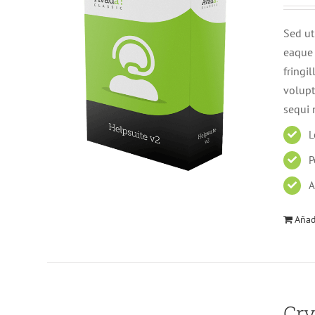
Sed ut
eaque 
fringi
volupt
sequi 
L
P
A
Añadi
Cry