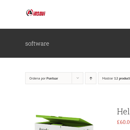
Saltar
al
contenido
software
Ordena por
Puntuar
Mostrar
12 product
Hel
£
60.