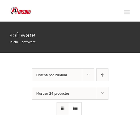
Saltar
al
contenido
software
Inicio
|
software
Ordena por
Puntuar
Mostrar
24 productos