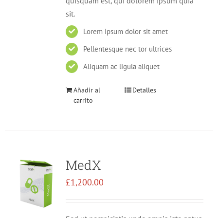
quisquam est, qui dolorem ipsum quia
sit.
Lorem ipsum dolor sit amet
Pellentesque nec tor ultrices
Aliquam ac ligula aliquet
Añadir al
Detalles
carrito
MedX
£
1,200.00