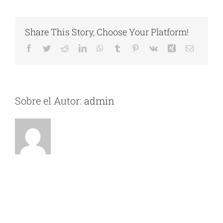
Share This Story, Choose Your Platform!
Facebook
Twitter
Reddit
LinkedIn
WhatsApp
Tumblr
Pinterest
Vk
Xing
Correo
electróni
Sobre el Autor:
admin