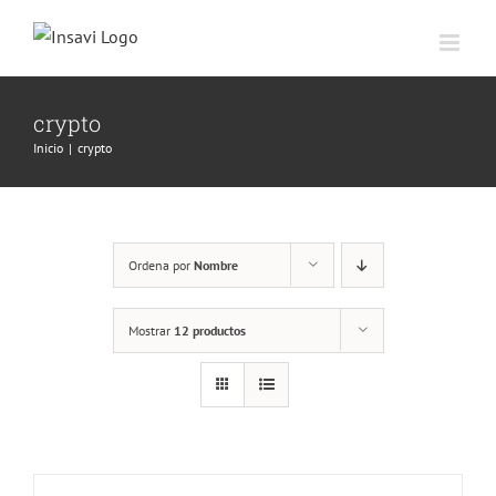
Saltar
al
contenido
crypto
Inicio
|
crypto
Ordena por
Nombre
Mostrar
12 productos