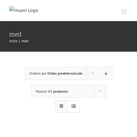
Saltar
al
contenido
med
Inicio
|
med
Ordena por
Orden predeterminado
Mostrar
12 productos