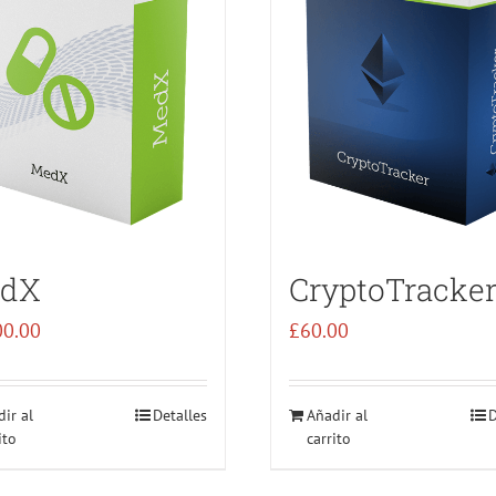
dX
CryptoTracke
00.00
£
60.00
ir al
Detalles
Añadir al
D
ito
carrito