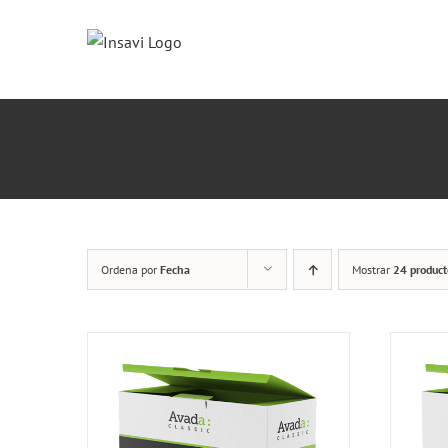
Saltar
al
contenido
Ordena por
Fecha
Mostrar
24 product