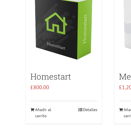
Homestart
Me
£
800.00
£
1,2
Añadir al
Detalles
Añad
carrito
carr