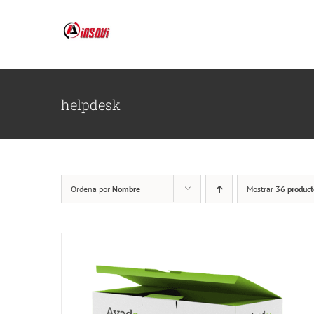
Saltar
al
contenido
helpdesk
Ordena por
Nombre
Mostrar
36 product