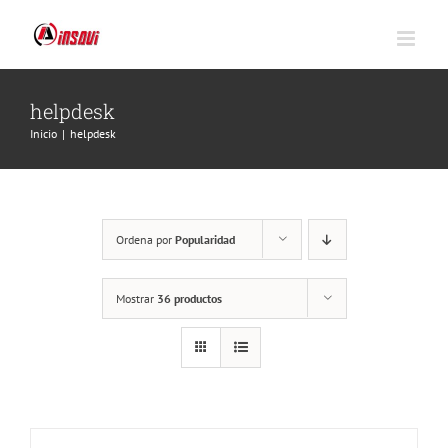
Saltar
al
contenido
helpdesk
Inicio
|
helpdesk
Ordena por
Popularidad
Mostrar
36 productos