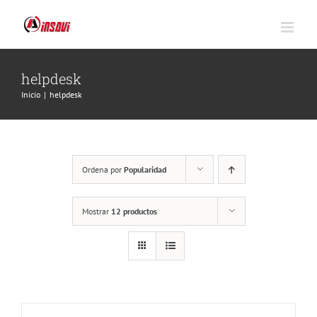
Saltar
al
contenido
helpdesk
Inicio
|
helpdesk
Ordena por
Popularidad
Mostrar
12 productos