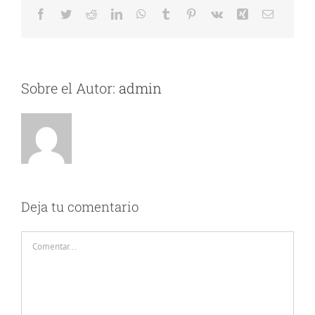
Facebook
Twitter
Reddit
LinkedIn
WhatsApp
Tumblr
Pinterest
Vk
Xing
Correo
electróni
Sobre el Autor:
admin
Deja tu comentario
Comentar