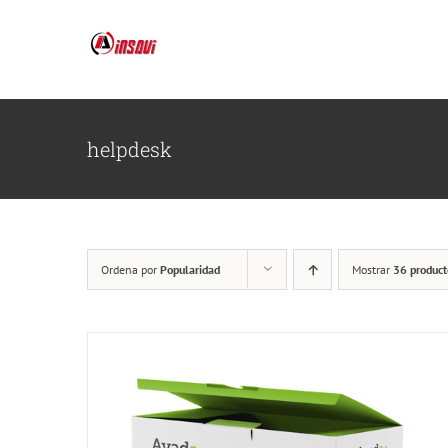
Saltar
al
contenido
helpdesk
Ordena por
Popularidad
Mostrar
36 product