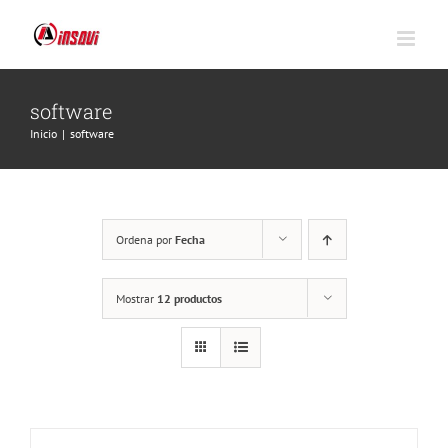
Saltar
al
contenido
software
Inicio
|
software
Ordena por
Fecha
Mostrar
12 productos